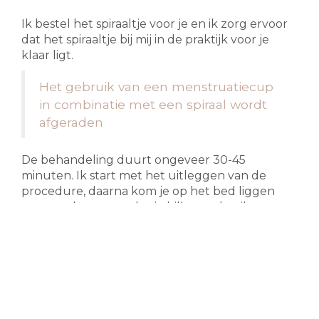
Ik bestel het spiraaltje voor je en ik zorg ervoor
dat het spiraaltje bij mij in de praktijk voor je
klaar ligt.
Het gebruik van een menstruatiecup
in combinatie met een spiraal wordt
afgeraden
De behandeling duurt ongeveer 30-45
minuten. Ik start met het uitleggen van de
procedure, daarna kom je op het bed liggen
met een kussen onder je billen en leg ik een
warme kruik op je buik. Ik maak een inwendige
echo om te kijken hoe je baarmoeder ligt, dus je
mag met een gevulde blaas komen. Weet dat
een inwendige echo niet zeer doet. Daarna
breng ik voorzichtig een plastig wegwerp
eendebekje in, ook dit doet niet zeer en ik
verdoof je baarmoedermond met een spray, die